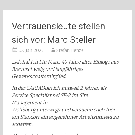
Vertrauensleute stellen
sich vor: Marc Steller
22. Juli 2023
Stefan Henze
„
Aloha!
Ich bin Marc
, 49 Jahre alter Biologe
aus
Braunschweig und
langjähriges
Gewerkschaftsmitglied.
In der CARIAD
bin ich
nun
seit 2 Jahren
als
Service Specialist
bei
SE-2
im
Site
Management
in
Wolfsburg
unterwegs
und
versuche euch
hier
am Standort
ein angenehmes Arbeitsumfeld zu
schaffen.