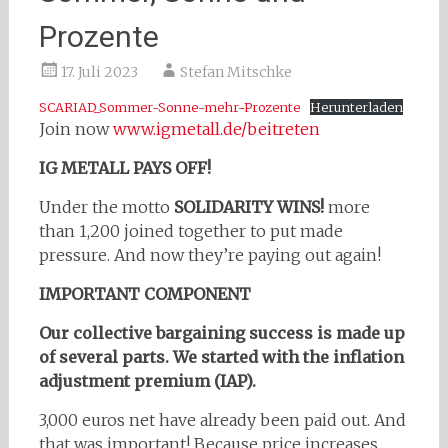
Prozente
17. Juli 2023
Stefan Mitschke
SCARIAD_Sommer-Sonne-mehr-Prozente
Herunterladen
Join now
www.igmetall.de/beitreten
IG METALL PAYS OFF!
Under the motto
SOLIDARITY WINS!
more
than 1,200 joined together to put made
pressure. And now they’re paying out again!
IMPORTANT COMPONENT
Our collective bargaining success is made up
of several parts. We started with the inflation
adjustment premium (IAP).
3,000 euros net have already been paid out. And
that was important! Because price increases,