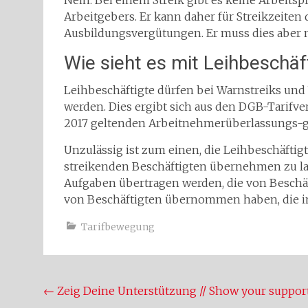
Nein. Bei einem Streik gibt es keine Arbeitsp
Arbeitgebers. Er kann daher für Streikzeiten 
Ausbildungsvergütungen. Er muss dies aber n
Wie sieht es mit Leihbeschäf
Leihbeschäftigte dürfen bei Warnstreiks und V
werden. Dies ergibt sich aus den DGB-Tarifver
2017 geltenden Arbeitnehmerüberlassungs-ges
Unzulässig ist zum einen, die Leihbeschäftig
streikenden Beschäftigten übernehmen zu la
Aufgaben übertragen werden, die von Beschäft
von Beschäftigten übernommen haben, die i
Tarifbewegung
Beitragsnavigation
←
Zeig Deine Unterstützung // Show your suppor